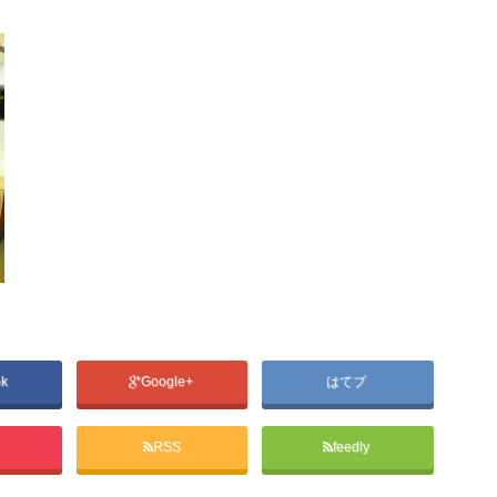
ok
Google+
はてブ
RSS
feedly