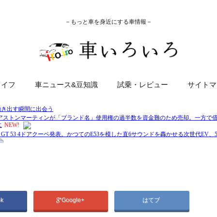
－もっと車を身近にする車情報－
ライフ
車ニュース&豆知識
試乗・レビュー
サイトマ
ok
Google+
はてブ