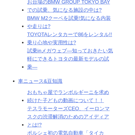
お台場のBMW GROUP TOKYO BAY
での試乗、気になる施設の中は?
BMW M2クーペを試乗!気になる内装
や走りは?
TOYOTAレンタカーで86をレンタル!!
乗り心地や実用性は?
試乗inメガウェブ―知っておきたい気
軽にできるトヨタの最新モデルの試
乗―
車ニュース&豆知識
おもちゃ屋でランボルギーニを求め
続けた子どもの動画について！！
テスラモーターズCEO、イーロンマ
スクの渋滞解消のためのアイディア
とは!?
ポルシェ初の電気自動車「タイカ