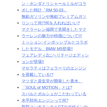
ン・ホンダとリシャールミルがコラ
ボした時計「RM 50-03」
無鉛ガソリンや無鉛プレミアムガソ
リンって何!?何を入れればいい?
マクラーレン福岡で見聞きしたマク
ラーレンの魅力や特徴について!!!
ミッション:インポッシブルとコラボ
したモデル、BMW M5登場!!
フェアレディZにヘリテージエディシ
ョンが登場!!
マセラティはフェラーリのエンジン
を搭載している!?
マツダと資生堂が開発した香水、
「SOUL of MOTION」とは?
スバルとポルシェがこだわっている
水平対向エンジンって何?
新型コンチネンタルGTのデザインや