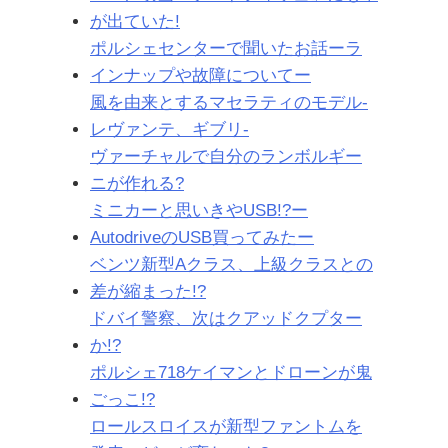
が出ていた!
ポルシェセンターで聞いたお話ーラ
インナップや故障についてー
風を由来とするマセラティのモデル-
レヴァンテ、ギブリ-
ヴァーチャルで自分のランボルギー
ニが作れる?
ミニカーと思いきやUSB!?ー
AutodriveのUSB買ってみたー
ベンツ新型Aクラス、上級クラスとの
差が縮まった!?
ドバイ警察、次はクアッドクプター
か!?
ポルシェ718ケイマンとドローンが鬼
ごっこ!?
ロールスロイスが新型ファントムを