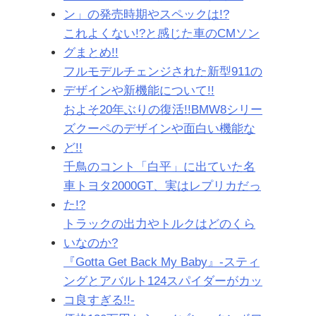
ン」の発売時期やスペックは!?
これよくない!?と感じた車のCMソン
グまとめ!!
フルモデルチェンジされた新型911の
デザインや新機能について!!
およそ20年ぶりの復活!!BMW8シリー
ズクーペのデザインや面白い機能な
ど!!
千鳥のコント「白平」に出ていた名
車トヨタ2000GT、実はレプリカだっ
た!?
トラックの出力やトルクはどのくら
いなのか?
『Gotta Get Back My Baby』-スティ
ングとアバルト124スパイダーがカッ
コ良すぎる!!-