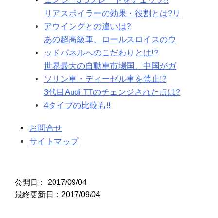
ェンジ・3つグレードをチェック!!
リアスポイラーの効果・役割とは?リ
アウイングとの違いは?
あの超高級車、ロールスロイスのウ
ッドパネルへのこだわりとは!?
世界最大の自動車市場国、中国がガ
ソリン車・ディーゼル車を禁止!?
3代目Audi TTのチェンジされた点は?
4タイプの比較も!!
お問合せ
サイトマップ
公開日：
2017/09/04
最終更新日：2017/09/04