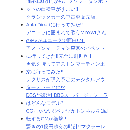
価格130万円から。メゾン・タンボワ
ットの自転車がすごい!!
クラシックカーの中古車販売店、
Auto Directに行ってみた!!
デコトラに囲まれて歌うMIYAVIさん
のPVがユニークで面白い!!
アストンマーティン東京のイベント
に行ってきた!!完全に別世界!!
勇気を持ってアストンマーティン東
京に行ってみた!!
レクサスが導入予定のデジタルアウ
ターミラーとは!?
DBSが復活!!DBSスーパージェレーラ
はどんなモデル?
CGじゃない!!ベンツがトンネルを1回
転するCMが衝撃!!
驚きの1億円越えの時計!!マクラーレ