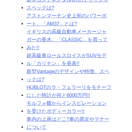
スペックは?
アストンマーチン史上初のパワーボ
ート、「AM37」とは?
イギリスの高級自動車メーカージャ
ガーの香水、「CLASSIC」を買って
みた!!
超高級車ロールスロイスがSUVモデ
ル「カリナン」を発表!!
新型Vantageのデザインや特徴、スペ
ックは?
HUBLOTのラ・フェラーリをモチーフ
にした時計が何と6000万円!!
モルフォ蝶からインスピレーション
を受けたボディーカラー!!
車内の上座はどこ?車の席次やマナー
について