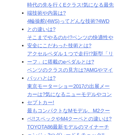
時代の先を行くEクラス!気になる最先
端技術や内装は?
4輪操舵(4WS)ってどんな技術?4WD
との違いは?
そこまでやるのか!?ベンツの快適性や
安全にこだわった技術とは?
アクセルペダル１つで走行!?新型「リ
ーフ」に搭載のeペダルとは?
ベンツのクラスの見方は?AMGやマイ
バッハとは?
東京モーターショー2017の出展メー
カーは?気になるニューモデルやコン
セプトカー!
最もコンパクトなMモデル、M2クー
ペ!!スペックやM4クーペとの違いは?
TOYOTA86最新モデルのマイナーチ