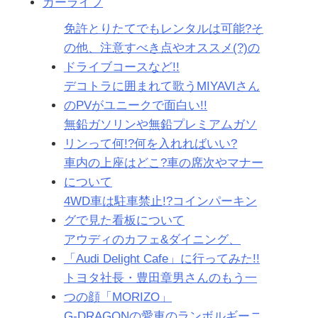
カーライフ
免許とりたてでもレンタルは可能?そ
の他、注意すべき点やオススメ(?)の
ドライブコースなど!!
デコトラに囲まれて歌うMIYAVIさん
のPVがユニークで面白い!!
無鉛ガソリンや無鉛プレミアムガソ
リンって何!?何を入れればいい?
車内の上座はどこ?車の席次やマナー
について
4WD車は駐車禁止!?コインパーキン
グで見た看板について
アウディのカフェ&ダイニング、
「Audi Delight Cafe」に行ってみた!!
トヨタ社長・豊田章男さんのもう一
つの顔「MORIZO」
G-DRAGONの愛車のランボルギーニ