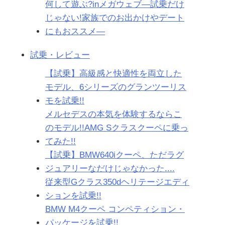
何して遊ぶ?inメガウェブ―試乗だけ
じゃない!家族でのお出かけやデート
にもおススメ―
試乗・レビュー
【試乗】高級感と快適性を両立した
モデル、6シリーズのグランツーリス
モを試乗!!
メルセデスの本気を体験するならこ
のモデル!!AMG Sクラスクーペに乗っ
てみた!!
【試乗】BMW640iクーペ、ただラグ
ジュアリーなだけじゃなかった....
従来型Gクラス350dヘリテージエディ
ションを試乗!!
BMW M4クーペ コンペティション・
パッケージを試乗!!