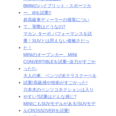
BMWのハイブリット・スポーツカ
ー、i8を試乗!!
超高級車ディーラーの接客につい
て、実際はどうなの?
マカン ターボ パフォーマンスを試
乗！SUVとは思えない俊敏さだっ
た！
MINIのオープンカー、MINI
CONVERTIBLEを試乗−迫力がすごか
った!!–
大人の車、ベンツのEクラスクーペを
試乗!高級感や技術がすごかった!
六本木のベンツコネクションは入り
やすい?試乗はどんな感じ?
MINIにもSUVモデルがある!SUVモデ
ルCROSSOVERを試乗!