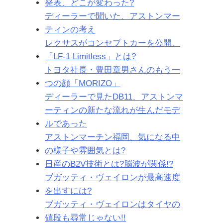
発表、どこが変わった?
ディーラーで聞いた、アストンマー
ティンの考え
レクサスがコンセプトカーを公開、
「LF-1 Limitless」とは?
トヨタ社長・豊田章男さんのもう一
つの顔「MORIZO」
ディーラーで見たDB11、アストンマ
ーティンの新たな流れが生んだモデ
ルであった
アストンマーチン福岡、気になる中
の様子や雰囲気とは?
日産のB2V技術とは?脳波が関係!?
ブガッティ・ヴェイロンが最高速度
を出すには?
ブガッティ・ヴェイロンはタイヤの
値段も尋常じゃない!!