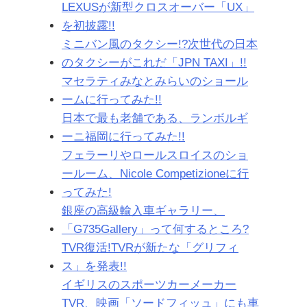
LEXUSが新型クロスオーバー「UX」
を初披露!!
ミニバン風のタクシー!?次世代の日本
のタクシーがこれだ「JPN TAXI」!!
マセラティみなとみらいのショール
ームに行ってみた!!
日本で最も老舗である、ランボルギ
ーニ福岡に行ってみた!!
フェラーリやロールスロイスのショ
ールーム、Nicole Competizioneに行
ってみた!
銀座の高級輸入車ギャラリー、
「G735Gallery」って何するところ?
TVR復活!TVRが新たな「グリフィ
ス」を発表!!
イギリスのスポーツカーメーカー
TVR、映画「ソードフィッュ」にも車