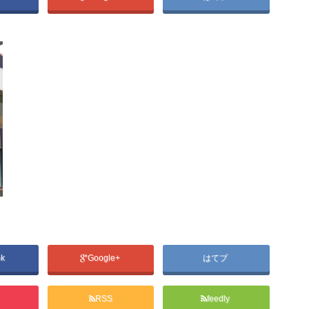
ok
Google+
はてブ
RSS
feedly