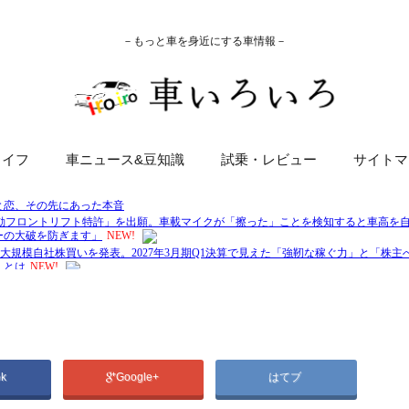
－もっと車を身近にする車情報－
ライフ
車ニュース&豆知識
試乗・レビュー
サイトマ
ok
Google+
はてブ