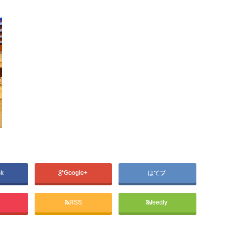
ok
Google+
はてブ
RSS
feedly