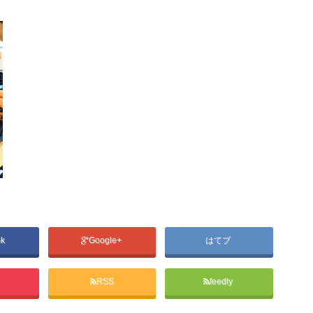
ok
Google+
はてブ
RSS
feedly