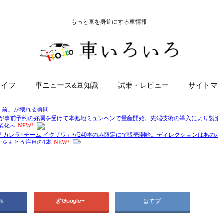
－もっと車を身近にする車情報－
ライフ
車ニュース&豆知識
試乗・レビュー
サイトマ
ok
Google+
はてブ