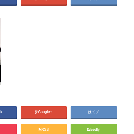
ok
Google+
はてブ
RSS
feedly