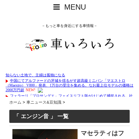
MENU
－もっと車を身近にする車情報－
ホーム
>
車ニュース&豆知識
>
「 エンジン音 」 一覧
マセラティはフ