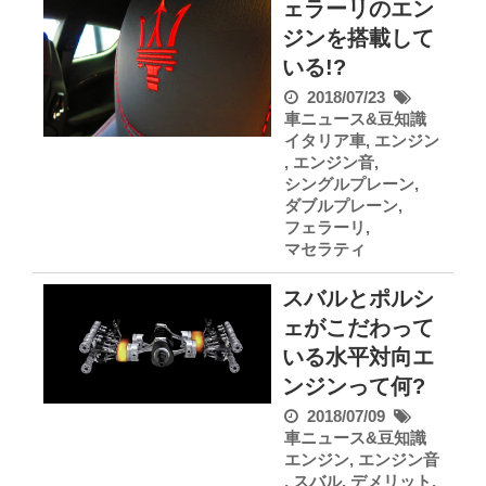
ェラーリのエン
ジンを搭載して
いる!?
2018/07/23
車ニュース&豆知識
イタリア車
,
エンジン
,
エンジン音
,
シングルプレーン
,
ダブルプレーン
,
フェラーリ
,
マセラティ
スバルとポルシ
ェがこだわって
いる水平対向エ
ンジンって何?
2018/07/09
車ニュース&豆知識
エンジン
,
エンジン音
,
スバル
,
デメリット
,