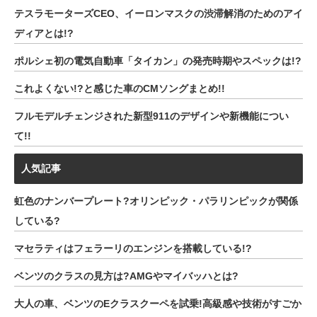
テスラモーターズCEO、イーロンマスクの渋滞解消のためのアイ
ディアとは!?
ポルシェ初の電気自動車「タイカン」の発売時期やスペックは!?
これよくない!?と感じた車のCMソングまとめ!!
フルモデルチェンジされた新型911のデザインや新機能につい
て!!
人気記事
虹色のナンバープレート?オリンピック・パラリンピックが関係
している?
マセラティはフェラーリのエンジンを搭載している!?
ベンツのクラスの見方は?AMGやマイバッハとは?
大人の車、ベンツのEクラスクーペを試乗!高級感や技術がすごか