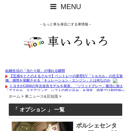
MENU
－もっと車を身近にする車情報－
ホーム
>
車ニュース&豆知識
>
「 オプション 」 一覧
ポルシェセンタ