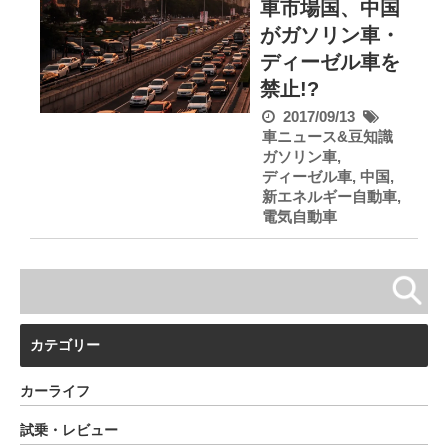
車市場国、中国
がガソリン車・
ディーゼル車を
禁止!?
2017/09/13
車ニュース&豆知識
ガソリン車
,
ディーゼル車
,
中国
,
新エネルギー自動車
,
電気自動車
カテゴリー
カーライフ
試乗・レビュー