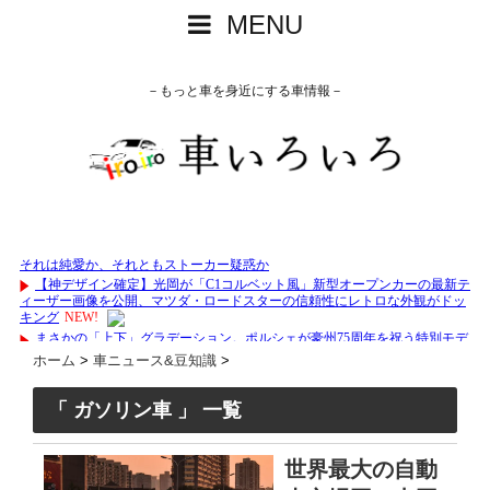
MENU
－もっと車を身近にする車情報－
ホーム
>
車ニュース&豆知識
>
「 ガソリン車 」 一覧
世界最大の自動