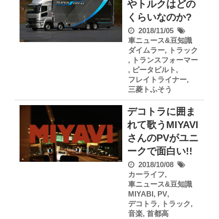
やトルクはどの
くらいなのか?
2018/11/05
車ニュース&豆知識
ダイムラー
,
トラック
,
トランスフォーマー
,
ピータビルト
,
フレイトライナー
,
三菱トふそう
デコトラに囲ま
れて歌うMIYAVI
さんのPVがユニ
ークで面白い!!
2018/10/08
カーライフ
,
車ニュース&豆知識
MIYABI
,
PV
,
デコトラ
,
トラック
,
音楽
,
首都高