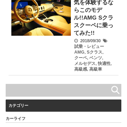
気を体験するな
らこのモデ
ル!!AMG Sクラ
スクーペに乗っ
てみた!!
2018/09/30
試乗・レビュー
AMG
,
Sクラス
,
クーペ
,
ベンツ
,
メルセデス
,
快適性
,
高級感
,
高級車
カテゴリー
カーライフ