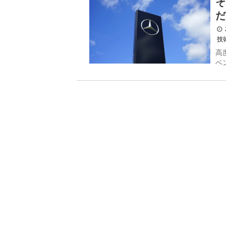
そ
だ
2
技
高
ベ