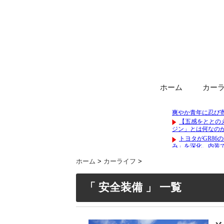
ホーム
カー
ホーム
>
カーライフ
>
「 安全装備 」 一覧