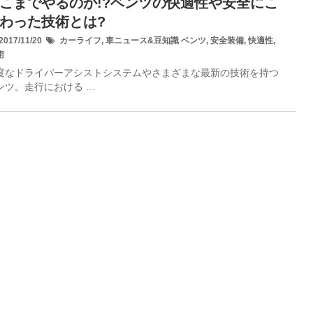
こまでやるのか!?ベンツの快適性や安全にこ
わった技術とは?
017/11/20
カーライフ
,
車ニュース&豆知識
ベンツ
,
安全装備
,
快適性
,
術
度なドライバーアシストシステムやさまざまな最新の技術を持つ
ンツ。走行における …