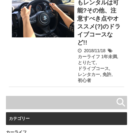
もレンタルは可
能?その他、注
意すべき点やオ
ススメ(?)のドラ
イブコースな
ど!!
2018/11/18
カーライフ
1年未満
,
とりたて
,
ドライブコース
,
レンタカー
,
免許
,
初心者
カテゴリー
カーライフ