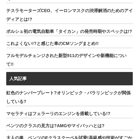
テスラモーターズCEO、イーロンマスクの渋滞解消のためのアイ
ディアとは!?
ポルシェ初の電気自動車「タイカン」の発売時期やスペックは!?
これよくない!?と感じた車のCMソングまとめ!!
フルモデルチェンジされた新型911のデザインや新機能につい
て!!
人気記事
虹色のナンバープレート?オリンピック・パラリンピックが関係
している?
マセラティはフェラーリのエンジンを搭載している!?
ベンツのクラスの見方は?AMGやマイバッハとは?
大人の車、ベンツのEクラスクーペを試乗!高級感や技術がすごか