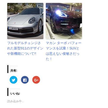
フルモデルチェンジさ
マカン ターボ パフォー
れた新型911のデザイン
マンスを試乗！SUVと
や新機能について!!
は思えない俊敏さだっ
た！
共有:
ク
F
ク
リ
a
リ
ッ
c
ッ
ク
e
ク
し
b
し
て
o
て
いいね:
T
o
G
w
k
o
読み込み中...
i
で
o
t
共
g