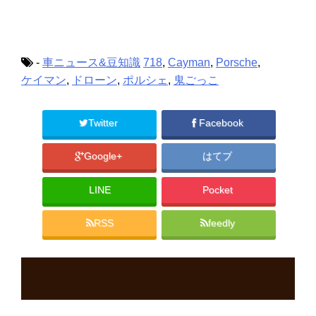
t
有
l
e
す
e
r
る
+
で
に
で
共
は
共
有
ク
有
(
リ
(
新
ッ
新
-
車ニュース&豆知識
718
,
Cayman
,
Porsche
,
し
ク
し
い
し
い
ケイマン
,
ドローン
,
ポルシェ
,
鬼ごっこ
ウ
て
ウ
ィ
く
ィ
ン
だ
ン
ド
さ
ド
ウ
い
ウ
Twitter
Facebook
で
(
で
開
新
開
き
し
き
ま
い
ま
Google+
はてブ
す
ウ
す
)
ィ
)
ン
ド
LINE
Pocket
ウ
で
開
き
RSS
feedly
ま
す
)