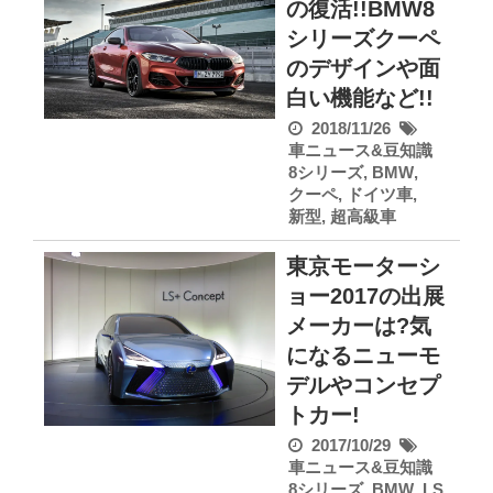
の復活!!BMW8
シリーズクーペ
のデザインや面
白い機能など!!
2018/11/26
車ニュース&豆知識
8シリーズ
,
BMW
,
クーペ
,
ドイツ車
,
新型
,
超高級車
東京モーターシ
ョー2017の出展
メーカーは?気
になるニューモ
デルやコンセプ
トカー!
2017/10/29
車ニュース&豆知識
8シリーズ
,
BMW
,
LS