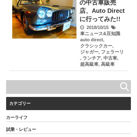
の中古車販売
店、Auto Direct
に行ってみた!!
2018/10/15
車ニュース&豆知識
auto direct
,
クラシックカー
,
ジャガー
,
フェラーリ
,
ランチア
,
中古車
,
超高級車
,
高級車
カテゴリー
カーライフ
試乗・レビュー