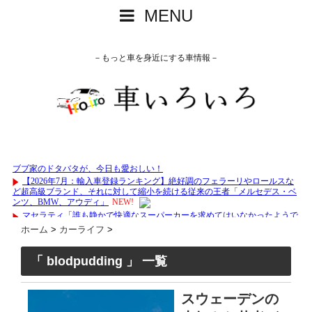
MENU
－もっと車を身近にする車情報－
ホーム
>
カーライフ
>
「 blodpudding 」 一覧
スウェーデンの