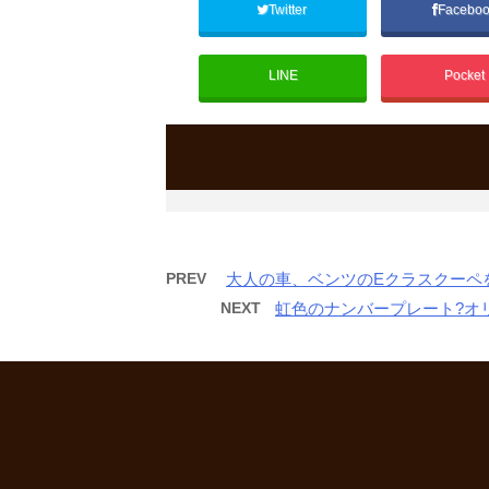
ド
さ
ド
Twitter
Facebo
ウ
い
ウ
で
(
で
開
新
開
き
し
き
ま
い
ま
LINE
Pocket
す
ウ
す
)
ィ
)
ン
ド
ウ
で
開
き
ま
す
)
PREV
大人の車、ベンツのEクラスクーペ
NEXT
虹色のナンバープレート?オ