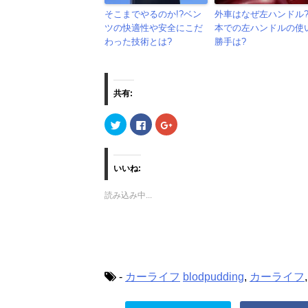
そこまでやるのか!?ベン
外車はなぜ左ハンドル
ツの快適性や安全にこだ
本での左ハンドルの使
わった技術とは?
勝手は?
共有:
ク
F
ク
リ
a
リ
ッ
c
ッ
ク
e
ク
し
b
し
て
o
て
いいね:
T
o
G
w
k
o
i
で
o
読み込み中...
t
共
g
t
有
l
e
す
e
r
る
+
で
に
で
共
は
共
有
ク
有
(
リ
(
新
ッ
新
し
ク
し
-
カーライフ
blodpudding
,
カーライフ
い
し
い
ウ
て
ウ
ィ
く
ィ
ン
だ
ン