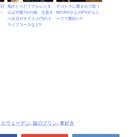
?日
免許とりたてでもレンタ
デコトラに囲まれて歌う
い
ルは可能?その他、注意す
MIYAVIさんのPVがユニ
べき点やオススメ(?)のド
ークで面白い!!
ライブコースなど!!
,
スウェーデン
,
血のプリン
,
車好き