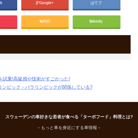
ok
Google+
はてブ
RSS
feedly
を試乗!高級感や技術がすごかった!
リンピック・パラリンピックが関係している?
スウェーデンの車好きな若者が食べる「ターボフード」料理とは?
－もっと車を身近にする車情報－