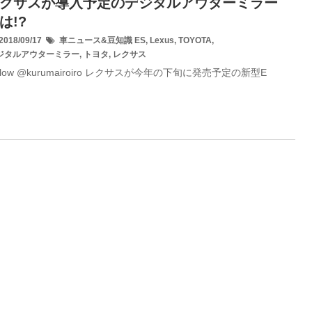
クサスが導入予定のデジタルアウターミラー
は!?
018/09/17
車ニュース&豆知識
ES
,
Lexus
,
TOYOTA
,
ジタルアウターミラー
,
トヨタ
,
レクサス
llow @kurumairoiro レクサスが今年の下旬に発売予定の新型E