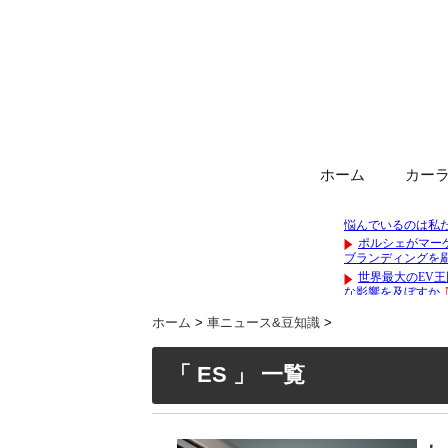
ホーム
カー
ホーム
>
車ニュース&豆知識
>
「 ES 」 一覧