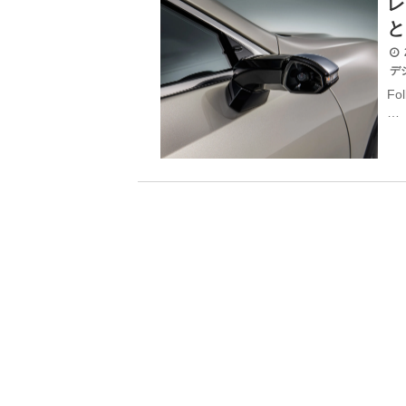
レ
と
2
デ
Fo
…