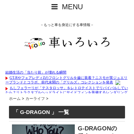
MENU
－もっと車を身近にする車情報－
ホーム
>
カーライフ
>
「 G-DRAGON 」 一覧
G-DRAGONの