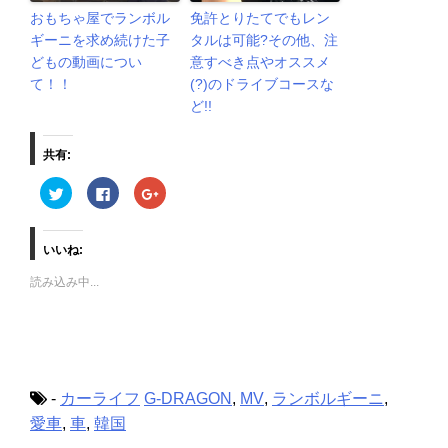
おもちゃ屋でランボル
免許とりたてでもレン
ギーニを求め続けた子
タルは可能?その他、注
どもの動画につい
意すべき点やオススメ
て！！
(?)のドライブコースな
ど!!
共有:
ク
F
ク
リ
a
リ
ッ
c
ッ
ク
e
ク
し
b
し
て
o
て
いいね:
T
o
G
w
k
o
読み込み中...
i
で
o
t
共
g
t
有
l
e
す
e
r
る
+
で
に
で
共
は
共
有
ク
有
(
リ
(
新
ッ
新
-
カーライフ
G-DRAGON
,
MV
,
ランボルギーニ
,
し
ク
し
い
し
い
愛車
,
車
,
韓国
ウ
て
ウ
ィ
く
ィ