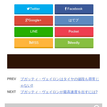
ン
だ
ン
ド
さ
ド
ウ
い
ウ
Twitter
Facebook
で
(
で
開
新
開
き
し
き
ま
い
ま
Google+
はてブ
す
ウ
す
)
ィ
)
ン
ド
LINE
Pocket
ウ
で
開
き
RSS
feedly
ま
す
)
PREV
ブガッティ・ヴェイロンはタイヤの値段も尋常じ
ゃない!!
NEXT
ブガッティ・ヴェイロンが最高速度を出すには?