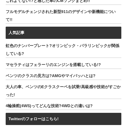
これよくない!?と感じた車のCMソングまとめ!!
フルモデルチェンジされた新型911のデザインや新機能につい
て!!
人気記事
虹色のナンバープレート?オリンピック・パラリンピックが関係
している?
マセラティはフェラーリのエンジンを搭載している!?
ベンツのクラスの見方は?AMGやマイバッハとは?
大人の車、ベンツのEクラスクーペを試乗!高級感や技術がすごか
った!
4輪操舵(4WS)ってどんな技術?4WDとの違いは?
Twitterのフォローはこちら!