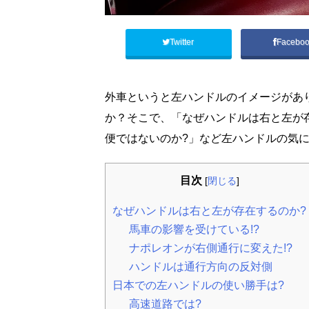
Twitter
Facebo
外車というと左ハンドルのイメージがあ
か？そこで、「なぜハンドルは右と左が
便ではないのか?」など左ハンドルの気
目次
[
閉じる
]
なぜハンドルは右と左が存在するのか?
馬車の影響を受けている!?
ナポレオンが右側通行に変えた!?
ハンドルは通行方向の反対側
日本での左ハンドルの使い勝手は?
高速道路では?