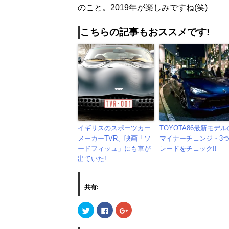
のこと。2019年が楽しみですね(笑)
こちらの記事もおススメです!
イギリスのスポーツカー
TOYOTA86最新モデル
メーカーTVR、映画「ソ
マイナーチェンジ・3
ードフィッュ」にも車が
レードをチェック!!
出ていた!
共有:
ク
F
ク
リ
a
リ
ッ
c
ッ
ク
e
ク