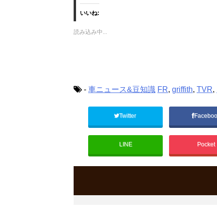
し
b
し
て
o
て
いいね:
T
o
G
w
k
o
i
で
o
読み込み中...
t
共
g
t
有
l
e
す
e
r
る
+
で
に
で
共
は
共
有
ク
有
(
リ
(
新
ッ
新
し
ク
し
-
車ニュース&豆知識
FR
,
griffith
,
TVR
,
い
し
い
ウ
て
ウ
ィ
く
ィ
ン
だ
ン
ド
さ
ド
Twitter
Facebo
ウ
い
ウ
で
(
で
開
新
開
き
し
き
ま
い
ま
LINE
Pocket
す
ウ
す
)
ィ
)
ン
ド
ウ
で
開
き
ま
す
)