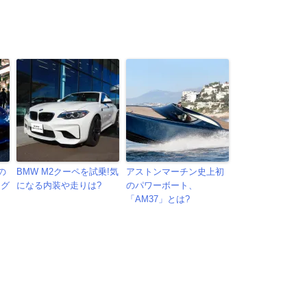
の
BMW M2クーペを試乗!気
アストンマーチン史上初
つグ
になる内装や走りは?
のパワーボート、
「AM37」とは?