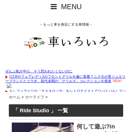
MENU
－もっと車を身近にする車情報－
ホーム
>
カーライフ
>
「 Ride Studio 」 一覧
何して遊ぶ?in