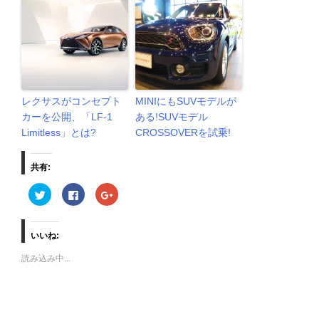
レクサスがコンセプト
MINIにもSUVモデルが
カーを公開、「LF-1
ある!SUVモデル
Limitless」とは?
CROSSOVERを試乗!
共有:
ク
F
ク
リ
a
リ
ッ
c
ッ
ク
e
ク
し
b
し
て
o
て
いいね:
T
o
G
w
k
o
読み込み中...
i
で
o
t
共
g
t
有
l
e
す
e
r
る
+
で
に
で
共
は
共