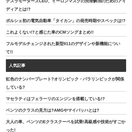
テスラモーターズCEO、イーロンマスクの渋滞解消のためのアイ
ディアとは!?
ポルシェ初の電気自動車「タイカン」の発売時期やスペックは!?
これよくない!?と感じた車のCMソングまとめ!!
フルモデルチェンジされた新型911のデザインや新機能につい
て!!
人気記事
虹色のナンバープレート?オリンピック・パラリンピックが関係
している?
マセラティはフェラーリのエンジンを搭載している!?
ベンツのクラスの見方は?AMGやマイバッハとは?
大人の車、ベンツのEクラスクーペを試乗!高級感や技術がすごか
った!