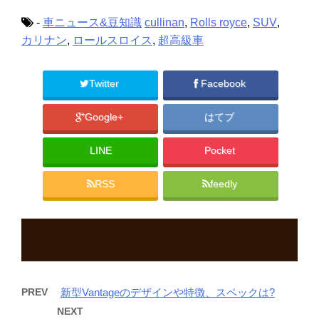
有
ク
有
(
リ
(
新
ッ
新
-
車ニュース&豆知識
cullinan
,
Rolls royce
,
SUV
,
し
ク
し
い
し
い
カリナン
,
ロールスロイス
,
超高級車
ウ
て
ウ
ィ
く
ィ
ン
だ
ン
ド
さ
ド
ウ
い
ウ
Twitter
Facebook
で
(
で
開
新
開
き
し
き
ま
い
ま
Google+
はてブ
す
ウ
す
)
ィ
)
ン
ド
LINE
Pocket
ウ
で
開
き
RSS
feedly
ま
す
)
PREV
新型Vantageのデザインや特徴、スペックは?
NEXT