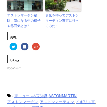
アストンマーチン福
勇気を持ってアストン
岡、気になる中の様子
マーティン東京に行っ
や雰囲気とは?
てみた!!
共有:
ク
F
ク
リ
a
リ
ッ
c
ッ
ク
e
ク
し
b
し
て
o
て
いいね:
T
o
G
w
k
o
読み込み中...
i
で
o
t
共
g
t
有
l
e
す
e
r
る
+
で
に
で
共
は
共
有
ク
有
(
リ
(
新
ッ
新
-
車ニュース&豆知識
ASTONMARTIN
,
し
ク
し
い
し
い
アストンマーチン
,
アストンマーティン
,
イギリス車
,
ウ
て
ウ
ィ
く
ィ