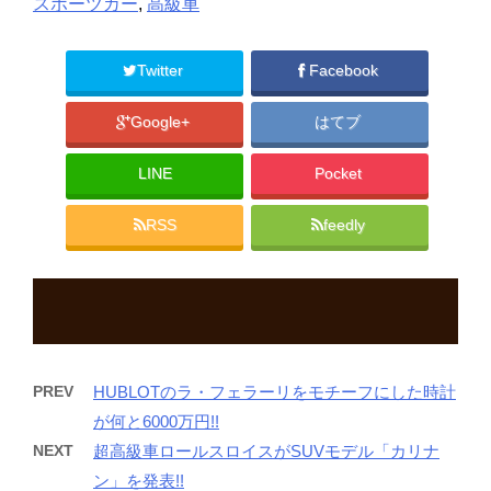
スポーツカー
,
高級車
ン
だ
ン
ド
さ
ド
ウ
い
ウ
で
(
で
開
新
開
Twitter
Facebook
き
し
き
ま
い
ま
す
ウ
す
)
ィ
)
Google+
はてブ
ン
ド
ウ
で
LINE
Pocket
開
き
ま
す
RSS
feedly
)
PREV
HUBLOTのラ・フェラーリをモチーフにした時計
が何と6000万円!!
NEXT
超高級車ロールスロイスがSUVモデル「カリナ
ン」を発表!!