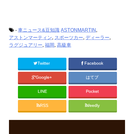
t
有
l
e
す
e
r
る
+
で
に
で
共
は
共
有
ク
有
(
リ
(
新
ッ
新
-
車ニュース&豆知識
ASTONMARTIN
,
し
ク
し
い
し
い
アストンマーティン
,
スポーツカー
,
ディーラー
,
ウ
て
ウ
ィ
く
ィ
ラグジュアリー
,
福岡
,
高級車
ン
だ
ン
ド
さ
ド
ウ
い
ウ
で
(
で
開
新
開
Twitter
Facebook
き
し
き
ま
い
ま
す
ウ
す
)
ィ
)
Google+
はてブ
ン
ド
ウ
で
LINE
Pocket
開
き
ま
す
RSS
feedly
)