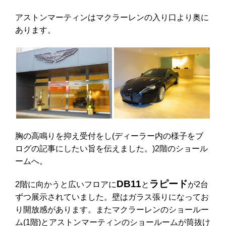
アストンマーティンはマクラーレンの入り口より奥に
あります。
胸の高鳴りを抑え受付をし(ディーラー内の様子をブ
ログの記事にしたい旨を伝えました。)2階のショール
ームへ。
DB11
ラピード
2階に向かうと広いフロアに
と
が2台
ずつ展示されていました。壁はガラス張りになってお
り開放感があります。またマクラーレンのショールー
ム(1階)とアストンマーティンのショールームが筒抜け