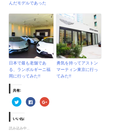
んだモデルであった
日本で最も老舗であ
勇気を持ってアストン
る、ランボルギーニ福
マーティン東京に行っ
岡に行ってみた!!
てみた!!
共有:
ク
F
ク
リ
a
リ
ッ
c
ッ
ク
e
ク
し
b
し
て
o
て
いいね:
T
o
G
w
k
o
読み込み中...
i
で
o
t
共
g