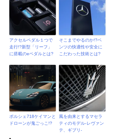
アクセルペダル１つで
そこまでやるのか!?ベ
走行!?新型「リーフ」
ンツの快適性や安全に
に搭載のeペダルとは?
こだわった技術とは?
ポルシェ718ケイマンと
風を由来とするマセラ
ドローンが鬼ごっこ!?
ティのモデル-レヴァン
テ、ギブリ-