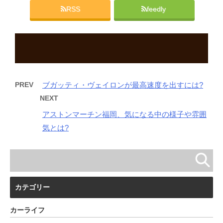
ウ
で
RSS
feedly
開
き
ま
す
)
PREV
ブガッティ・ヴェイロンが最高速度を出すには?
NEXT
アストンマーチン福岡、気になる中の様子や雰囲
気とは?
カテゴリー
カーライフ