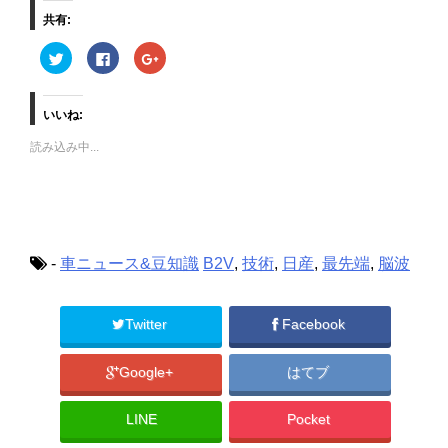
共有:
ク
F
ク
リ
a
リ
ッ
c
ッ
ク
e
ク
し
b
し
て
o
て
いいね:
T
o
G
w
k
o
読み込み中...
i
で
o
t
共
g
t
有
l
e
す
e
r
る
+
で
に
で
共
は
共
有
ク
有
(
リ
(
新
ッ
新
-
車ニュース&豆知識
B2V
,
技術
,
日産
,
最先端
,
脳波
し
ク
し
い
し
い
ウ
て
ウ
ィ
く
ィ
ン
だ
ン
Twitter
Facebook
ド
さ
ド
ウ
い
ウ
で
(
で
開
新
開
Google+
はてブ
き
し
き
ま
い
ま
す
ウ
す
)
ィ
)
LINE
Pocket
ン
ド