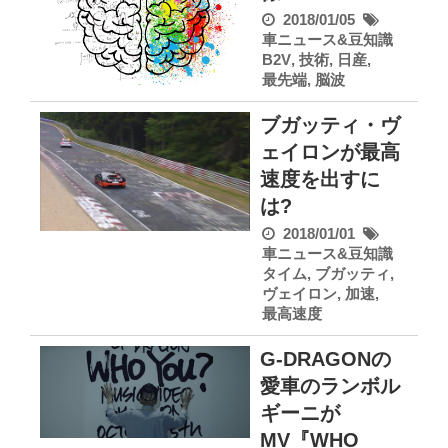
2018/01/05
車ニュース&豆知識
B2V
,
技術
,
日産
,
最先端
,
脳波
ブガッティ・ヴ
ェイロンが最高
速度を出すに
は?
2018/01/01
車ニュース&豆知識
タイム
,
ブガッティ
,
ヴェイロン
,
加速
,
最高速度
G-DRAGONの
愛車のランボル
ギーニが
MV『WHO