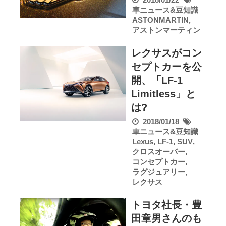
車ニュース&豆知識
ASTONMARTIN
,
アストンマーティン
レクサスがコン
セプトカーを公
開、「LF-1
Limitless」と
は?
2018/01/18
車ニュース&豆知識
Lexus
,
LF-1
,
SUV
,
クロスオーバー
,
コンセプトカー
,
ラグジュアリー
,
レクサス
トヨタ社長・豊
田章男さんのも