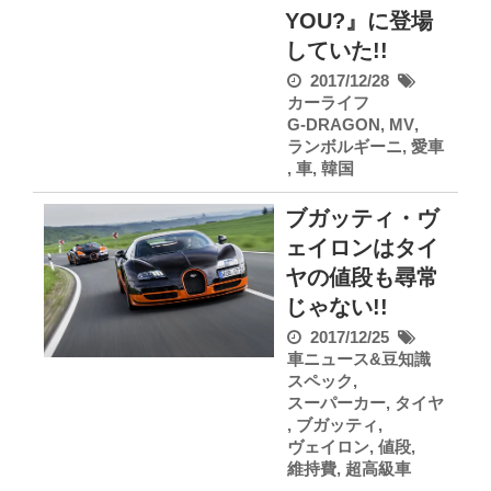
YOU?』に登場
していた!!
2017/12/28
カーライフ
G-DRAGON
,
MV
,
ランボルギーニ
,
愛車
,
車
,
韓国
ブガッティ・ヴ
ェイロンはタイ
ヤの値段も尋常
じゃない!!
2017/12/25
車ニュース&豆知識
スペック
,
スーパーカー
,
タイヤ
,
ブガッティ
,
ヴェイロン
,
値段
,
維持費
,
超高級車