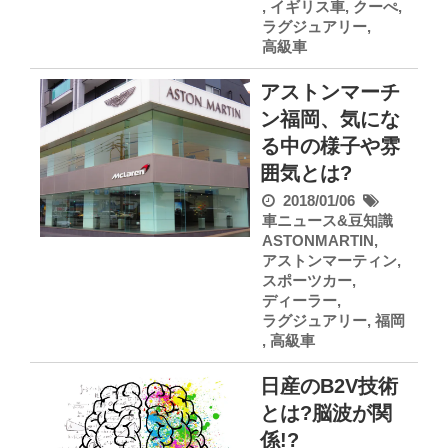
,
イギリス車
,
クーぺ
,
ラグジュアリー
,
高級車
アストンマーチ
ン福岡、気にな
る中の様子や雰
囲気とは?
2018/01/06
車ニュース&豆知識
ASTONMARTIN
,
アストンマーティン
,
スポーツカー
,
ディーラー
,
ラグジュアリー
,
福岡
,
高級車
日産のB2V技術
とは?脳波が関
係!?