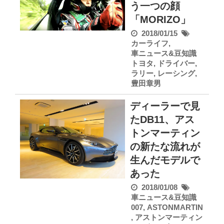
う一つの顔
「MORIZO」
2018/01/15
カーライフ
,
車ニュース&豆知識
トヨタ
,
ドライバー
,
ラリー
,
レーシング
,
豊田章男
ディーラーで見
たDB11、アス
トンマーティン
の新たな流れが
生んだモデルで
あった
2018/01/08
車ニュース&豆知識
007
,
ASTONMARTIN
,
アストンマーティン